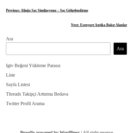
Y
Previous:
Aliağa Saç Similasyonu – Saç Gölgelendirme
a
Next:
Esenyurt Antika Bakır Alanlar
z
Ara
ı
Ara
g
e
Igtv Beğeni Yükleme Parasız
z
Liste
Sayfa Listesi
i
Threads Takipçi Arttırma Bedava
n
Twitter Profil Arama
m
e
s
Proudly powered by WordPress
|
All right reserve