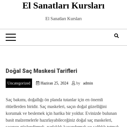
El Sanatları Kursları
Skip
to
content
El Sanatları Kursları
Doğal Saç Maskesi Tarifleri
Uncategorized
Haziran 25, 2024
by
admin
Saç bakımı, doğallığı ön planda tutanlar için en önemli
ritüellerden biridir. Saç maskeleri, saçın doğal güzelliğini
korumak ve beslemek için harika bir yoldur. Evinizde bulunan
basit malzemelerle hazırlayabileceğiniz doğal saç maskeleri,
saçınızı güçlendirmek, parlaklık kazandırmak ve sağlıklı tutmak