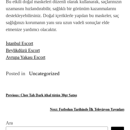
Bu etkili doğal maskeleri düzenli olarak kullanarak, saçlarınızın
uzamasını hızlandırabilir, sağlıklı bir görünüm kazanmalarını
destekleyebilirsiniz. Doğal içeriklerle yapılan bu maskeler, saç
sağlığınızı korumanın yanı sıra uzun vadeli sonuçlar elde
etmenize yardımcı olacaktır.
İstanbul Escort
Beylikdüzü Escort
Avrupa Yakası Escort
Posted in
Uncategorized
Y
Previous:
Chee Tah Dark ithal tütün 30gr Satışı
a
Next:
Futbolun Tarihinde İlk Televizyon Yayınları
z
Ara
ı