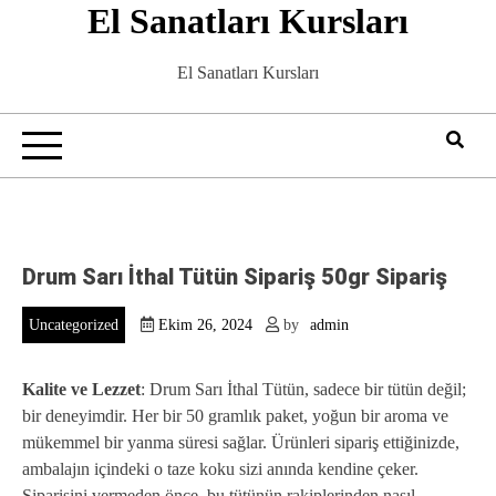
El Sanatları Kursları
Skip
to
content
El Sanatları Kursları
Drum Sarı İthal Tütün Sipariş 50gr Sipariş
Uncategorized
Ekim 26, 2024
by
admin
Kalite ve Lezzet
: Drum Sarı İthal Tütün, sadece bir tütün değil;
bir deneyimdir. Her bir 50 gramlık paket, yoğun bir aroma ve
mükemmel bir yanma süresi sağlar. Ürünleri sipariş ettiğinizde,
ambalajın içindeki o taze koku sizi anında kendine çeker.
Siparişini vermeden önce, bu tütünün rakiplerinden nasıl