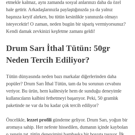
etmekle kalmaz, aynı zamanda sosyal anlarınızı daha da özel
hale getirir. Arkadaşlarınızla paylaştığınızda ya da yalnız
başınıza keyif alırken, bu tütün kesinlikle yanınızda olmayı
isteyecektir! O zaman, neden bugün bir sipariş vermiyorsunuz?
Kendi damak zevkinizi keşfetme zamanı geldi!
Drum Sarı İthal Tütün: 50gr
Neden Tercih Ediliyor?
Tütün dünyasında neden bazı markalar diğerlerinden daha
popüler? Drum Sarı İthal Tütün, tam da bu sorunun cevabını
veriyor. Bu ürün, hem kalitesiyle hem de sunduğu deneyimle
kullanıcıların kalbini fethetmeyi başarıyor. Peki, 50 gramlık
paketinde ne var da bu kadar çok tercih ediliyor?
Öncelikle,
lezzet profili
gündeme geliyor. Drum Sarı, yoğun bir
aromaya sahip. Her nefeste hissedilen, dumanın içinde kaybolan
o zengin tat, tütün deneyimini bambaşka bir boyuta taşıyor. İlk