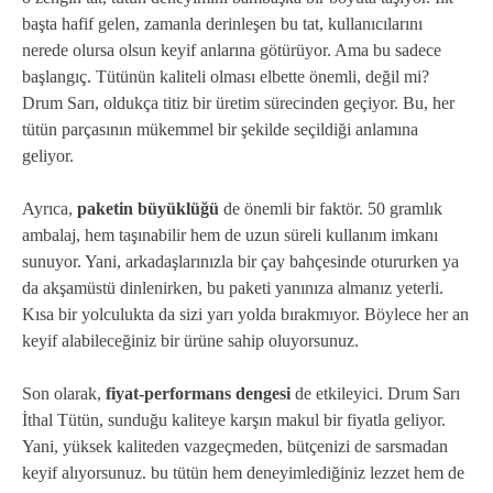
başta hafif gelen, zamanla derinleşen bu tat, kullanıcılarını
nerede olursa olsun keyif anlarına götürüyor. Ama bu sadece
başlangıç. Tütünün kaliteli olması elbette önemli, değil mi?
Drum Sarı, oldukça titiz bir üretim sürecinden geçiyor. Bu, her
tütün parçasının mükemmel bir şekilde seçildiği anlamına
geliyor.
Ayrıca,
paketin büyüklüğü
de önemli bir faktör. 50 gramlık
ambalaj, hem taşınabilir hem de uzun süreli kullanım imkanı
sunuyor. Yani, arkadaşlarınızla bir çay bahçesinde otururken ya
da akşamüstü dinlenirken, bu paketi yanınıza almanız yeterli.
Kısa bir yolculukta da sizi yarı yolda bırakmıyor. Böylece her an
keyif alabileceğiniz bir ürüne sahip oluyorsunuz.
Son olarak,
fiyat-performans dengesi
de etkileyici. Drum Sarı
İthal Tütün, sunduğu kaliteye karşın makul bir fiyatla geliyor.
Yani, yüksek kaliteden vazgeçmeden, bütçenizi de sarsmadan
keyif alıyorsunuz. bu tütün hem deneyimlediğiniz lezzet hem de