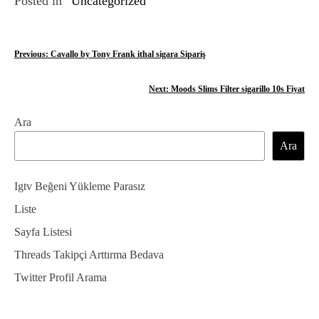
Posted in
Uncategorized
Y
Previous:
Cavallo by Tony Frank ithal sigara Sipariş
a
Next:
Moods Slims Filter sigarillo 10s Fiyat
z
Ara
ı
Ara
g
e
Igtv Beğeni Yükleme Parasız
z
Liste
Sayfa Listesi
i
Threads Takipçi Arttırma Bedava
n
Twitter Profil Arama
m
e