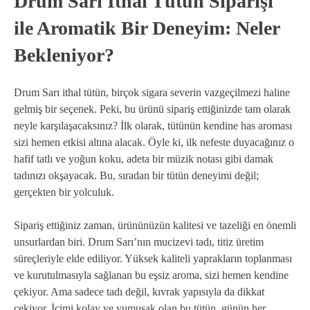
Drum Sarı İthal Tütün Siparişi
ile Aromatik Bir Deneyim: Neler
Bekleniyor?
Drum Sarı ithal tütün, birçok sigara severin vazgeçilmezi haline
gelmiş bir seçenek. Peki, bu ürünü sipariş ettiğinizde tam olarak
neyle karşılaşacaksınız? İlk olarak, tütünün kendine has aroması
sizi hemen etkisi altına alacak. Öyle ki, ilk nefeste duyacağınız o
hafif tatlı ve yoğun koku, adeta bir müzik notası gibi damak
tadınızı okşayacak. Bu, sıradan bir tütün deneyimi değil;
gerçekten bir yolculuk.
Sipariş ettiğiniz zaman, ürününüzün kalitesi ve tazeliği en önemli
unsurlardan biri. Drum Sarı’nın mucizevi tadı, titiz üretim
süreçleriyle elde ediliyor. Yüksek kaliteli yaprakların toplanması
ve kurutulmasıyla sağlanan bu eşsiz aroma, sizi hemen kendine
çekiyor. Ama sadece tadı değil, kıvrak yapısıyla da dikkat
çekiyor. İçimi kolay ve yumuşak olan bu tütün, günün her