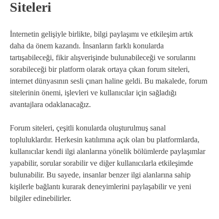
Siteleri
İnternetin gelişiyle birlikte, bilgi paylaşımı ve etkileşim artık
daha da önem kazandı. İnsanların farklı konularda
tartışabileceği, fikir alışverişinde bulunabileceği ve sorularını
sorabileceği bir platform olarak ortaya çıkan forum siteleri,
internet dünyasının sesli çınarı haline geldi. Bu makalede, forum
sitelerinin önemi, işlevleri ve kullanıcılar için sağladığı
avantajlara odaklanacağız.
Forum siteleri, çeşitli konularda oluşturulmuş sanal
topluluklardır. Herkesin katılımına açık olan bu platformlarda,
kullanıcılar kendi ilgi alanlarına yönelik bölümlerde paylaşımlar
yapabilir, sorular sorabilir ve diğer kullanıcılarla etkileşimde
bulunabilir. Bu sayede, insanlar benzer ilgi alanlarına sahip
kişilerle bağlantı kurarak deneyimlerini paylaşabilir ve yeni
bilgiler edinebilirler.