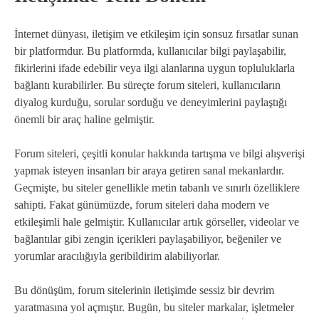
İnternet dünyası, iletişim ve etkileşim için sonsuz fırsatlar sunan
bir platformdur. Bu platformda, kullanıcılar bilgi paylaşabilir,
fikirlerini ifade edebilir veya ilgi alanlarına uygun topluluklarla
bağlantı kurabilirler. Bu süreçte forum siteleri, kullanıcıların
diyalog kurduğu, sorular sorduğu ve deneyimlerini paylaştığı
önemli bir araç haline gelmiştir.
Forum siteleri, çeşitli konular hakkında tartışma ve bilgi alışverişi
yapmak isteyen insanları bir araya getiren sanal mekanlardır.
Geçmişte, bu siteler genellikle metin tabanlı ve sınırlı özelliklere
sahipti. Fakat günümüzde, forum siteleri daha modern ve
etkileşimli hale gelmiştir. Kullanıcılar artık görseller, videolar ve
bağlantılar gibi zengin içerikleri paylaşabiliyor, beğeniler ve
yorumlar aracılığıyla geribildirim alabiliyorlar.
Bu dönüşüm, forum sitelerinin iletişimde sessiz bir devrim
yaratmasına yol açmıştır. Bugün, bu siteler markalar, işletmeler