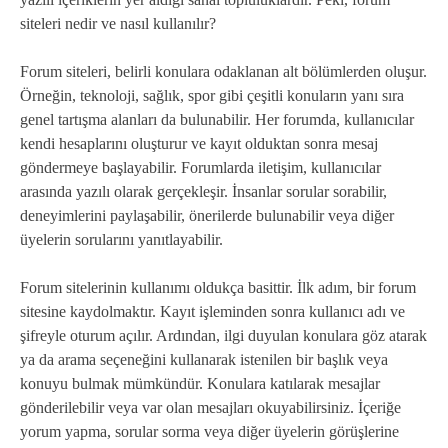
siteleri nedir ve nasıl kullanılır?
Forum siteleri, belirli konulara odaklanan alt bölümlerden oluşur.
Örneğin, teknoloji, sağlık, spor gibi çeşitli konuların yanı sıra
genel tartışma alanları da bulunabilir. Her forumda, kullanıcılar
kendi hesaplarını oluşturur ve kayıt olduktan sonra mesaj
göndermeye başlayabilir. Forumlarda iletişim, kullanıcılar
arasında yazılı olarak gerçekleşir. İnsanlar sorular sorabilir,
deneyimlerini paylaşabilir, önerilerde bulunabilir veya diğer
üyelerin sorularını yanıtlayabilir.
Forum sitelerinin kullanımı oldukça basittir. İlk adım, bir forum
sitesine kaydolmaktır. Kayıt işleminden sonra kullanıcı adı ve
şifreyle oturum açılır. Ardından, ilgi duyulan konulara göz atarak
ya da arama seçeneğini kullanarak istenilen bir başlık veya
konuyu bulmak mümkündür. Konulara katılarak mesajlar
gönderilebilir veya var olan mesajları okuyabilirsiniz. İçeriğe
yorum yapma, sorular sorma veya diğer üyelerin görüşlerine