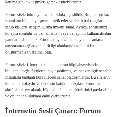
katılma gibi etkileşimleri gerçekleştirebilirsiniz.
Forum sitelerinin faydaları da oldukça çeşitlidir. Bu platformlar,
insanların bilgi paylaşımını teşvik eder ve farklı bakış açılarına
sahip kişilerle iletişim kurma imkanı sunar. Ayrıca, sorularınızı
kolayca sorabilir ve uzmanlardan veya deneyimli kullanıcılardan
yanıtlar alabilirsiniz. Forumlar aynı zamanda yeni insanlarla
tanışmanızı sağlar ve belirli ilgi alanlarında topluluklar
oluşturmanıza yardımcı olur.
Forum siteleri, internet kullanıcılarının bilgi alışverişinde
bulunabileceği, fikirlerini paylaşabileceği ve benzer ilgilere sahip
insanlarla bağlantı kurabileceği sanal platformlardır. Bu sitelerin
kullanımı kolaydır ve herkesin katılımına açıktır. Forumlarda
aktif olarak yer alarak, bilgi edinebilir, tecrübelerinizi paylaşabilir
ve online topluluklara dahil olabilirsiniz.
İnternetin Sesli Çınarı: Forum