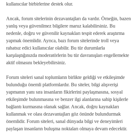
kullanıcılar birbirlerine destek olur.
Ancak, forum sitelerinin dezavantajları da vardır. Örneğin, bazen
yanlış veya güvenilmez bilgilere maruz kalabilirsiniz. Bu
nedenle, doğru ve güvenilir kaynakları tespit ederek araştırma
yapmak önemlidir. Ayrıca, bazı forum sitelerinde troll veya
rahatsız edici kullanıcılar olabilir. Bu tür durumlarla
karşılaştığınızda moderatörlerin bu tür davranışları engellemekte
aktif olmasını bekleyebilirsiniz.
Forum siteleri sanal toplumların birlikte geldiği ve etkileşimde
bulunduğu önemli platformlardır. Bu siteler, bilgi alışverişi
yapmanın yanı sıra insanların fikirlerini paylaşmasına, sosyal
etkileşimde bulunmasına ve benzer ilgi alanlarına sahip kişilerle
bağlantı kurmasına olanak sağlar. Ancak, doğru kaynakları
kullanmak ve olası dezavantajları göz önünde bulundurmak
önemlidir. Forum siteleri, sanal dünyada bilgi ve deneyimleri
paylaşan insanların buluşma noktaları olmaya devam edecektir.