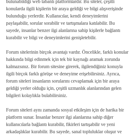
bulunabildiği web tabanlı platformlardır. Bu siteler, çeşitli
konularda ilgili kişilerin bir araya geldiği ve bilgi alışverişinde
bulunduğu yerlerdir. Kullanıcılar, kendi deneyimlerini
paylaşabilir, sorular sorabilir ve tartışmalara katılabilir. Bu
sayede, insanlar benzer ilgi alanlarına sahip kişilerle bağlantı
kurabilir ve bilgi ve deneyimlerini genişletebilir.
Forum sitelerinin birçok avantajı vardır. Öncelikle, farklı konular
hakkında bilgi edinmek için tek bir kaynağı aramak zorunda
kalmazsınız. Bir forum sitesine girerek, ilgilendiğiniz konuyla
ilgili birçok farklı görüşe ve deneyime erişebilirsiniz. Ayrıca,
forum siteleri insanların sorularını cevaplamak için bir araya
geldiği yerler olduğu için, çeşitli uzmanlık alanlarından gelen
bilgileri kolaylıkla bulabilirsiniz.
Forum siteleri aynı zamanda sosyal etkileşim için de harika bir
platform sunar. İnsanlar benzer ilgi alanlarına sahip diğer
kullanıcılarla bağlantı kurabilir, fikirleri tartışabilir ve yeni
arkadaşlıklar kurabilir. Bu sayede, sanal topluluklar oluşur ve