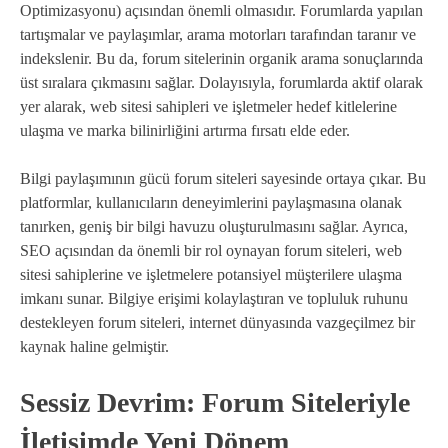
Optimizasyonu) açısından önemli olmasıdır. Forumlarda yapılan
tartışmalar ve paylaşımlar, arama motorları tarafından taranır ve
indekslenir. Bu da, forum sitelerinin organik arama sonuçlarında
üst sıralara çıkmasını sağlar. Dolayısıyla, forumlarda aktif olarak
yer alarak, web sitesi sahipleri ve işletmeler hedef kitlelerine
ulaşma ve marka bilinirliğini artırma fırsatı elde eder.
Bilgi paylaşımının gücü forum siteleri sayesinde ortaya çıkar. Bu
platformlar, kullanıcıların deneyimlerini paylaşmasına olanak
tanırken, geniş bir bilgi havuzu oluşturulmasını sağlar. Ayrıca,
SEO açısından da önemli bir rol oynayan forum siteleri, web
sitesi sahiplerine ve işletmelere potansiyel müşterilere ulaşma
imkanı sunar. Bilgiye erişimi kolaylaştıran ve topluluk ruhunu
destekleyen forum siteleri, internet dünyasında vazgeçilmez bir
kaynak haline gelmiştir.
Sessiz Devrim: Forum Siteleriyle
İletişimde Yeni Dönem