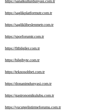
https://sanatkulturdunyasi.com.tr
https://saglikplatformutr.com.tr
https://sagliklibeslenmetr.com.tr
https://sporforumtr.com.tr
https://fitbilgiler.com.tr
https://bilgibyte.com.tr
https://teknosohbet.com.tr
https://donanimdunyasi.com.tr
https://gastronomikulubu.com.tr
https://vucutgelistirmeforumu.com.tr