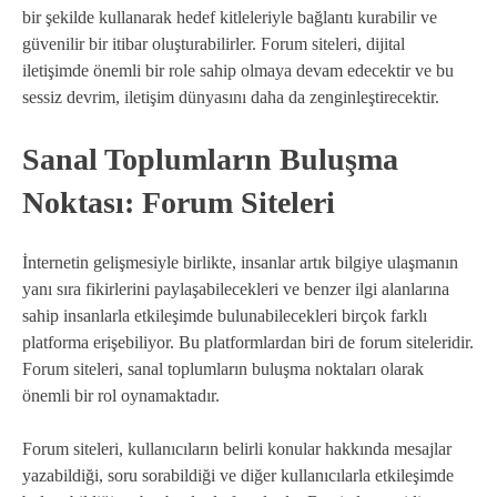
bir şekilde kullanarak hedef kitleleriyle bağlantı kurabilir ve
güvenilir bir itibar oluşturabilirler. Forum siteleri, dijital
iletişimde önemli bir role sahip olmaya devam edecektir ve bu
sessiz devrim, iletişim dünyasını daha da zenginleştirecektir.
Sanal Toplumların Buluşma
Noktası: Forum Siteleri
İnternetin gelişmesiyle birlikte, insanlar artık bilgiye ulaşmanın
yanı sıra fikirlerini paylaşabilecekleri ve benzer ilgi alanlarına
sahip insanlarla etkileşimde bulunabilecekleri birçok farklı
platforma erişebiliyor. Bu platformlardan biri de forum siteleridir.
Forum siteleri, sanal toplumların buluşma noktaları olarak
önemli bir rol oynamaktadır.
Forum siteleri, kullanıcıların belirli konular hakkında mesajlar
yazabildiği, soru sorabildiği ve diğer kullanıcılarla etkileşimde