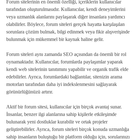
Forum sitelerinin en önemli özelliği, içeriklerin kullanıcılar
tarafından oluşturulmasıdır. Kullanıcılar, kendi deneyimlerini
veya uzmanlık alanlarını paylaşarak diğer insanlara yardımcı
olabilirler. Böylece, forum siteleri gerçek hayatta karşılaşılan
sorunlara çözüm bulmak, bilgi edinmek veya fikir alışverişinde
bulunmak için mükemmel bir kaynak haline gelir.
Forum siteleri aynı zamanda SEO açısından da önemli bir rol
oynamaktadır. Kullanıcılar, forumlarda paylaşımlar yaparak
kendi web sitelerinin tanıtımını yapabilir ve organik trafik elde
edebilirler. Ayrıca, forumlardaki bağlantılar, sitenizin arama
motorları tarafından daha iyi indekslenmesini sağlayarak
görünürlüğünüzü artırır.
Aktif bir forum sitesi, kullanıcılar için birçok avantaj sunar.
İnsanlar, benzer ilgi alanlarına sahip kişilerle etkileşimde
bulunarak yeni dostluklar kurabilir ve ortak projeler
geliştirebilirler. Ayrıca, forum siteleri birçok konuda uzmanlığa
sahip insanların buluştuğu bir platform olduğu için, sorularınızı