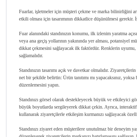
Fuarlar, işletmeler için müşteri çekme ve marka bilinirliğini 
etkili olması için tasarımının dikkatlice düşünülmesi gerekir. 
Fuar alanındaki standınızın konumu, ilk izlenim yaratma açı
veya ana geçiş yollarının yakınında yer alması, potansiyel müşt
dikkat çekmesini sağlayacak ilk faktördür. Renklerin uyumu,
sağlamalıdır.
Standınızın tasarımı açık ve davetkar olmalıdır. Ziyaretçilerin
net bir şekilde belirtin: Ürün tanıtımı mı yapacaksınız, yoks
düzenlemesini yapın.
Standınızı görsel olarak destekleyecek büyük ve etkileyici gör
büyük boyutlarda sergileyerek dikkat çekin. Ayrıca, interaktif e
kullanarak ziyaretçilerle etkileşim kurmanızı sağlayacak özell
Standınızı ziyaret eden müşterilere unutulmaz bir deneyim yaş
düzenleyerek ziyaretçilerin markanızı hatırlamasını sağlayın. Bu