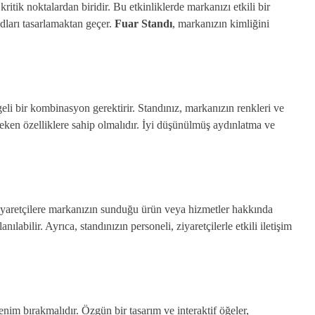
ritik noktalardan biridir. Bu etkinliklerde markanızı etkili bir
ndları tasarlamaktan geçer.
Fuar Standı
, markanızın kimliğini
ngeli bir kombinasyon gerektirir. Standınız, markanızın renkleri ve
eken özelliklere sahip olmalıdır. İyi düşünülmüş aydınlatma ve
. Ziyaretçilere markanızın sunduğu ürün veya hizmetler hakkında
nılabilir. Ayrıca, standınızın personeli, ziyaretçilerle etkili iletişim
lenim bırakmalıdır. Özgün bir tasarım ve interaktif öğeler,