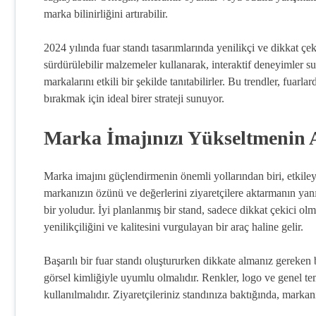
marka bilinirliğini artırabilir.
2024 yılında fuar standı tasarımlarında yenilikçi ve dikkat çe
sürdürülebilir malzemeler kullanarak, interaktif deneyimler suna
markalarını etkili bir şekilde tanıtabilirler. Bu trendler, fuarl
bırakmak için ideal birer strateji sunuyor.
Marka İmajınızı Yükseltmenin A
Marka imajını güçlendirmenin önemli yollarından biri, etkileyi
markanızın özünü ve değerlerini ziyaretçilere aktarmanın yanı
bir yoludur. İyi planlanmış bir stand, sadece dikkat çekici o
yenilikçiliğini ve kalitesini vurgulayan bir araç haline gelir.
Başarılı bir fuar standı oluştururken dikkate almanız gereken b
görsel kimliğiyle uyumlu olmalıdır. Renkler, logo ve genel tem
kullanılmalıdır. Ziyaretçileriniz standınıza baktığında, mark