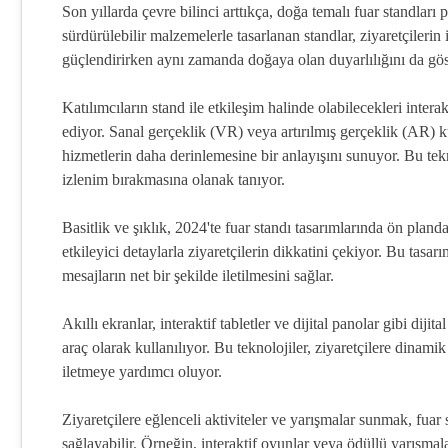
Son yıllarda çevre bilinci arttıkça, doğa temalı fuar standları 
sürdürülebilir malzemelerle tasarlanan standlar, ziyaretçileri
güçlendirirken aynı zamanda doğaya olan duyarlılığını da gös
Katılımcıların stand ile etkileşim halinde olabilecekleri inte
ediyor. Sanal gerçeklik (VR) veya artırılmış gerçeklik (AR) ku
hizmetlerin daha derinlemesine bir anlayışını sunuyor. Bu tek
izlenim bırakmasına olanak tanıyor.
Basitlik ve şıklık, 2024'te fuar standı tasarımlarında ön plan
etkileyici detaylarla ziyaretçilerin dikkatini çekiyor. Bu tasa
mesajların net bir şekilde iletilmesini sağlar.
Akıllı ekranlar, interaktif tabletler ve dijital panolar gibi dijita
araç olarak kullanılıyor. Bu teknolojiler, ziyaretçilere dinamik
iletmeye yardımcı oluyor.
Ziyaretçilere eğlenceli aktiviteler ve yarışmalar sunmak, fuar s
sağlayabilir. Örneğin, interaktif oyunlar veya ödüllü yarışmal