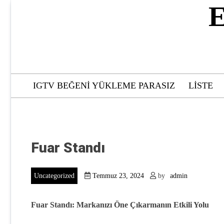
Skip
E
to
content
IGTV BEĞENI YÜKLEME PARASIZ
LISTE
Fuar Standı
Uncategorized
Temmuz 23, 2024
by
admin
Fuar Standı: Markanızı Öne Çıkarmanın Etkili Yolu