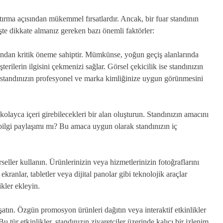
artırma açısından mükemmel fırsatlardır. Ancak, bir fuar standının
İşte dikkate almanız gereken bazı önemli faktörler:
sından kritik öneme sahiptir. Mümkünse, yoğun geçiş alanlarında
erilerin ilgisini çekmenizi sağlar. Görsel çekicilik ise standınızın
 standınızın profesyonel ve marka kimliğinize uygun görünmesini
 kolayca içeri girebilecekleri bir alan oluşturun. Standınızın amacını
a bilgi paylaşımı mı? Bu amaca uygun olarak standınızın iç
seller kullanın. Ürünlerinizin veya hizmetlerinizin fotoğraflarını
kranlar, tabletler veya dijital panolar gibi teknolojik araçlar
ikler ekleyin.
atın. Özgün promosyon ürünleri dağıtın veya interaktif etkinlikler
 tür etkinlikler, standınızın ziyaretçiler üzerinde kalıcı bir izlenim