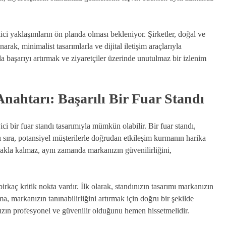
kici yaklaşımların ön planda olması bekleniyor. Şirketler, doğal ve
rak, minimalist tasarımlarla ve dijital iletişim araçlarıyla
arda başarıyı artırmak ve ziyaretçiler üzerinde unutulmaz bir izlenim
nahtarı: Başarılı Bir Fuar Standı
ci bir fuar standı tasarımıyla mümkün olabilir. Bir fuar standı,
 sıra, potansiyel müşterilerle doğrudan etkileşim kurmanın harika
lmakla kalmaz, aynı zamanda markanızın güvenilirliğini,
irkaç kritik nokta vardır. İlk olarak, standınızın tasarımı markanızın
a, markanızın tanınabilirliğini artırmak için doğru bir şekilde
anızın profesyonel ve güvenilir olduğunu hemen hissetmelidir.