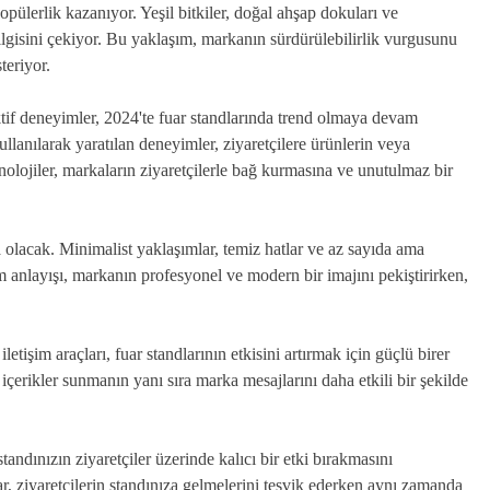
popülerlik kazanıyor. Yeşil bitkiler, doğal ahşap dokuları ve
n ilgisini çekiyor. Bu yaklaşım, markanın sürdürülebilirlik vurgusunu
teriyor.
raktif deneyimler, 2024'te fuar standlarında trend olmaya devam
llanılarak yaratılan deneyimler, ziyaretçilere ürünlerin veya
nolojiler, markaların ziyaretçilerle bağ kurmasına ve unutulmaz bir
da olacak. Minimalist yaklaşımlar, temiz hatlar ve az sayıda ama
rım anlayışı, markanın profesyonel ve modern bir imajını pekiştirirken,
l iletişim araçları, fuar standlarının etkisini artırmak için güçlü birer
 içerikler sunmanın yanı sıra marka mesajlarını daha etkili bir şekilde
tandınızın ziyaretçiler üzerinde kalıcı bir etki bırakmasını
ar, ziyaretçilerin standınıza gelmelerini teşvik ederken aynı zamanda