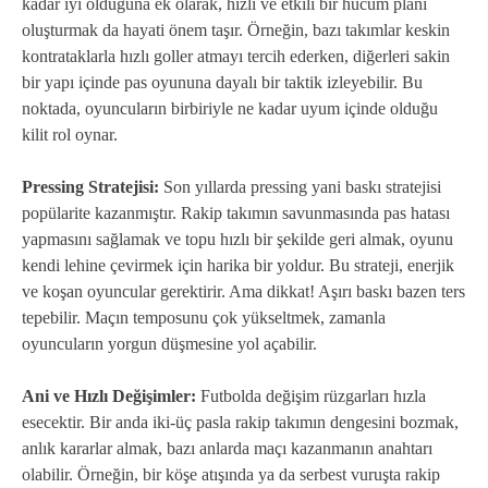
kadar iyi olduğuna ek olarak, hızlı ve etkili bir hücum planı
oluşturmak da hayati önem taşır. Örneğin, bazı takımlar keskin
kontrataklarla hızlı goller atmayı tercih ederken, diğerleri sakin
bir yapı içinde pas oyununa dayalı bir taktik izleyebilir. Bu
noktada, oyuncuların birbiriyle ne kadar uyum içinde olduğu
kilit rol oynar.
Pressing Stratejisi:
Son yıllarda pressing yani baskı stratejisi
popülarite kazanmıştır. Rakip takımın savunmasında pas hatası
yapmasını sağlamak ve topu hızlı bir şekilde geri almak, oyunu
kendi lehine çevirmek için harika bir yoldur. Bu strateji, enerjik
ve koşan oyuncular gerektirir. Ama dikkat! Aşırı baskı bazen ters
tepebilir. Maçın temposunu çok yükseltmek, zamanla
oyuncuların yorgun düşmesine yol açabilir.
Ani ve Hızlı Değişimler:
Futbolda değişim rüzgarları hızla
esecektir. Bir anda iki-üç pasla rakip takımın dengesini bozmak,
anlık kararlar almak, bazı anlarda maçı kazanmanın anahtarı
olabilir. Örneğin, bir köşe atışında ya da serbest vuruşta rakip