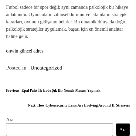
Futbol sadece bir spor değil; aynı zamanda psikolojik bir hikaye
anlatımıdır. Oyuncuların zihinsel durumu ve takımların stratejik
kararları, oyunun gidişatını belirler. Bu dinamik dünyada doğru
psikolojik stratejiler uygulamak, başarı için en önemli anahtar
haline gelir.
onwin güncel adres
Posted in
Uncategorized
Y
Previous:
Epal Palet İle Evde Şık Bir Yemek Masası Yapmak
a
Next:
How Cybersecurity Laws Are Evolving Around IP Stressers
z
Ara
ı
Ara
g