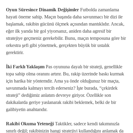
Oyun Süresince Dinamik Değişimler
Futbolda zamanlama
hayati öneme sahip. Maçın başında daha savunmacı bir dizi ile
başlamak, rakibin gücünü ölçmek açısından mantıklıdır. Ancak,
eğer ilk yarıda bir gol yiyorsanız, aniden daha agresif bir
stratejiye geçmeniz gerekebilir. Bunu, maçın temposuna göre bir
orkestra şefi gibi yönetmek, gerçekten büyük bir ustalık
gerektirir.
İki Farklı Yaklaşım
Pas oyununa dayalı bir strateji, genellikle
topa sahip olma oranını artırır. Bu, rakip üzerinde baskı kurmak
için harika bir yöntemdir. Ama ya önde olduğunuz bir maçta,
savunmada kalmayı tercih ederseniz? İşte burada, “çekirdek
strateji” dediğimiz anlatım devreye giriyor. Özellikle son
dakikalarda geriye yaslanarak rakibi beklemek, belki de bir
galibiyetin anahtarıdır.
Rakibi Okuma Yeteneği
Taktikler, sadece kendi takımınızla
sınırlı değil; rakibinizin hangi stratejiyi kullandığını anlamak da