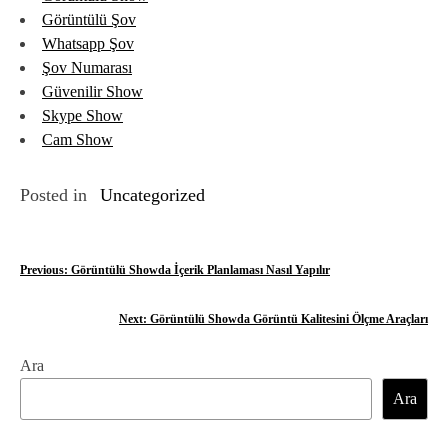
Görüntülü Şov
Whatsapp Şov
Şov Numarası
Güvenilir Show
Skype Show
Cam Show
Posted in
Uncategorized
Y
Previous:
Görüntülü Showda İçerik Planlaması Nasıl Yapılır
a
Next:
Görüntülü Showda Görüntü Kalitesini Ölçme Araçları
z
Ara
ı
Ara
g