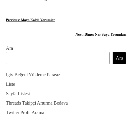
Y
Previous:
Maya Koleji Yorumlar
a
Next:
Dimes Nar Suyu Yorumları
z
Ara
ı
Ara
g
e
Igtv Beğeni Yükleme Parasız
z
Liste
Sayfa Listesi
i
Threads Takipçi Arttırma Bedava
n
Twitter Profil Arama
m
e