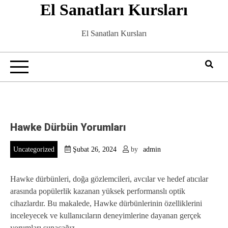
El Sanatları Kursları
Skip
to
content
El Sanatları Kursları
Hawke Dürbün Yorumları
Uncategorized
Şubat 26, 2024
by
admin
Hawke dürbünleri, doğa gözlemcileri, avcılar ve hedef atıcılar
arasında popülerlik kazanan yüksek performanslı optik
cihazlardır. Bu makalede, Hawke dürbünlerinin özelliklerini
inceleyecek ve kullanıcıların deneyimlerine dayanan gerçek
yorumları sunacağız.