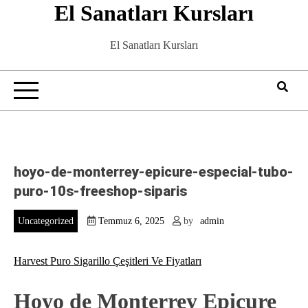
El Sanatları Kursları
Skip
to
content
El Sanatları Kursları
hoyo-de-monterrey-epicure-especial-tubo-
puro-10s-freeshop-siparis
Uncategorized
Temmuz 6, 2025
by
admin
Harvest Puro Sigarillo Çeşitleri Ve Fiyatları
Hoyo de Monterrey Epicure