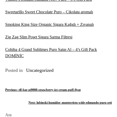
Sweetarillo Sweet Chocolate Puro – Çikolata aromalı
Smoking King Size Organic Sigara Kağıdı + Zıvanalı
Zig Zag Slim Poşet Sigara Sarma Filtresi
Cohiba 4 Grand Sublimes Puro Satın Al – 4’s Gift Pack
DOMİNİC
Posted in
Uncategorized
Y
Previous:
elf-bar-pi9000-strawberry-ice-cream-puff-fiyat
a
Next:
lubinski-humidor–montecristo-wide-edmundo-puro-seti
z
Ara