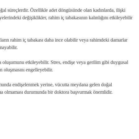
l süreçlerdir. Özellikle adet döngüsünde olan kadınlarda, ilişki
indeki değişiklikler, rahim iç tabakasının kalınlığını etkileyebilir
arın rahim iç tabakası daha ince olabilir veya rahimdeki damarlar
mayabilir.
a oluşumunu etkileyebilir. Stres, endişe veya gerilim gibi duygusal
 oluşmasını engelleyebilir.
umunda endişelenmek yerine, vücutta meydana gelen doğal
nama olmaması durumunda bir doktora başvurmak önemlidir.