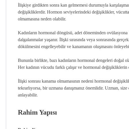
İlişkiye girdikten sonra kan gelmemesi durumuyla karşılaşman
değişikliklerdir. Hormon seviyelerindeki değişiklikler, vücutt
olmamasına neden olabilir.
Kadınların hormonal döngüsü, adet döneminden ovülasyona k
dalgalanmalar yaşanır. İlişki sırasında veya sonrasında gerçe
dökülmesini engelleyebilir ve kanamanın oluşmasını önleyebil
Bununla birlikte, bazı kadınların hormonal dengeleri doğal olar
Her kadının vücudu farklı çalışır ve hormonal değişikliklerin e
İlişki sonrası kanama olmamasının nedeni hormonal değişiklikl
tekrarlıyorsa, bir uzmana danışmanız önemlidir. Uzman, size da
anlayabilir.
Rahim Yapısı