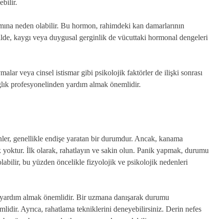
bilir.
nımına neden olabilir. Bu hormon, rahimdeki kan damarlarının
kilde, kaygı veya duygusal gerginlik de vücuttaki hormonal dengeleri
alar veya cinsel istismar gibi psikolojik faktörler de ilişki sonrası
lık profesyonelinden yardım almak önemlidir.
ler, genellikle endişe yaratan bir durumdur. Ancak, kanama
 yoktur. İlk olarak, rahatlayın ve sakin olun. Panik yapmak, durumu
abilir, bu yüzden öncelikle fizyolojik ve psikolojik nedenleri
i yardım almak önemlidir. Bir uzmana danışarak durumu
lidir. Ayrıca, rahatlama tekniklerini deneyebilirsiniz. Derin nefes