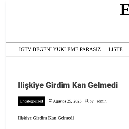
Skip
E
to
content
IGTV BEĞENI YÜKLEME PARASIZ
LISTE
Ilişkiye Girdim Kan Gelmedi
Uncategorized
Ağustos 25, 2023
by
admin
Ilişkiye Girdim Kan Gelmedi