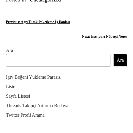
Y
Previous:
Ağrı Tutak Paketleme İş İlanları
a
Next:
Esenyurt Nöbetçi Noter
z
Ara
ı
Ara
g
e
Igtv Beğeni Yükleme Parasız
z
Liste
Sayfa Listesi
i
Threads Takipçi Arttırma Bedava
n
Twitter Profil Arama
m
e