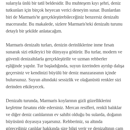
sularıyla ünlü bir tatil beldesidir. Bu muhteşem kıyı şehri, deniz
tutkunları için birçok heyecan verici deneyim sunar. Bunlardan
biri de Marmaris'te gerçekleştirebileceğiniz benzersiz denizaltı
macerasıdır. Bu makalede, sizlere Marmaris'teki denizaltı turunu
detaylı bir şekilde anlatacağım.
Marmaris denizaltı turları, denizin derinliklerine inme fırsatı
sunarak sizi etkileyici bir dünyaya götürür. Bu turlar, modern ve
güvenli denizaltılarla gerçekleştirilir ve uzman rehberler
eşliğinde yapılır. Tur başladığında, suyun üzerinden ayrılıp dalışa
geçersiniz ve kendinizi büyülü bir deniz manzarasının içinde
bulursunuz. Suyun altındaki sessizlik ve olağanüstü renkler sizi
derinden etkileyecek.
Denizaltı turunda, Marmaris koylarının gizli güzelliklerini
keşfetme fırsatını elde edersiniz. Mercan resifleri, renkli balıklar
ve diğer deniz canlılarının ev sahibi olduğu bu sularda, doğanın
büyüsünü doyasıya yaşarsınız. Rehberiniz, su altında
göreceğiniz canlılar hakkında size bilgi verir ve denizaltının cam