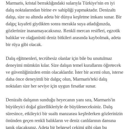
Marmaris, kristal berraklığındaki sularıyla Türkiye'nin en iyi
dalış noktalarından birine ev sahipliği yapmaktadır. Denizaltı
dalışı, size su altında adeta bir dünya keşfetme imkanı sunar. Bir
dalgıç kıyafeti giydikten sonra merakla suya atladığınızda,
gözlerinize inanamayacaksınız. Renkli mercan resifleri, egzotik
balıklar ve olağanüstü deniz bitkileri arasında kaybolmak, adeta
bir rüya gibi olacak.
Dalış eğitmenleri, tecrübesiz olanlar için bile bu unutulmaz
deneyimi mümkün kılar. Size dalışın temel kurallarını öğretecek
ve güvenliğinizden emin olacaklardır. İster bir acemi olun, isterse
daha önce deneyimli bir dalgıç olun, Marmaris'teki dalış
noktaları size her seviye için uygun fırsatlar sunar.
Denizaltı dalışının sunduğu heyecanın yanı sıra, Marmaris'in
büyüleyici doğal güzellikleriyle de büyüleneceksiniz. Dalış
süresince, etkileyici bir sualtı manzarası keşfederken gözlerinizin
önünden geçen renkli balıkların ve deniz canlılarının dansına
tanık olacaksınız. Adeta bir belgesel çekimi gibi olan bu