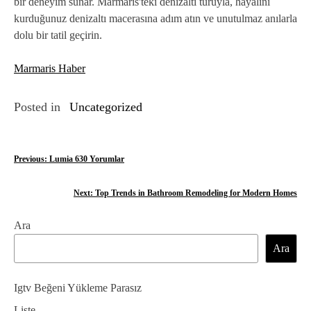
bir deneyim sunar. Marmaris'teki denizaltı turuyla, hayalini
kurduğunuz denizaltı macerasına adım atın ve unutulmaz anılarla
dolu bir tatil geçirin.
Marmaris Haber
Posted in
Uncategorized
Y
Previous:
Lumia 630 Yorumlar
a
Next:
Top Trends in Bathroom Remodeling for Modern Homes
z
Ara
ı
Ara
g
e
Igtv Beğeni Yükleme Parasız
Liste