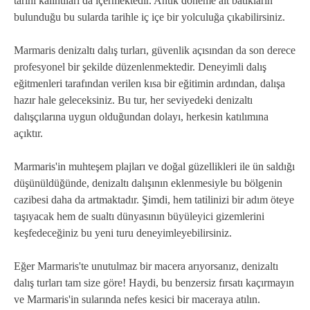
tarihi kalıntıları da içermektedir. Antik döneme ait batıkların
bulunduğu bu sularda tarihle iç içe bir yolculuğa çıkabilirsiniz.
Marmaris denizaltı dalış turları, güvenlik açısından da son derece
profesyonel bir şekilde düzenlenmektedir. Deneyimli dalış
eğitmenleri tarafından verilen kısa bir eğitimin ardından, dalışa
hazır hale geleceksiniz. Bu tur, her seviyedeki denizaltı
dalışçılarına uygun olduğundan dolayı, herkesin katılımına
açıktır.
Marmaris'in muhteşem plajları ve doğal güzellikleri ile ün saldığı
düşünüldüğünde, denizaltı dalışının eklenmesiyle bu bölgenin
cazibesi daha da artmaktadır. Şimdi, hem tatilinizi bir adım öteye
taşıyacak hem de sualtı dünyasının büyüleyici gizemlerini
keşfedeceğiniz bu yeni turu deneyimleyebilirsiniz.
Eğer Marmaris'te unutulmaz bir macera arıyorsanız, denizaltı
dalış turları tam size göre! Haydi, bu benzersiz fırsatı kaçırmayın
ve Marmaris'in sularında nefes kesici bir maceraya atılın.