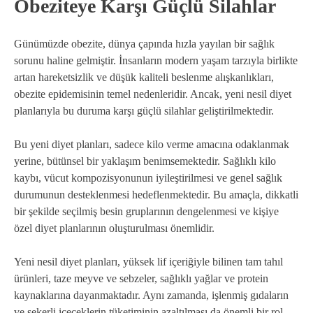
Obeziteye Karşı Güçlü Silahlar
Günümüzde obezite, dünya çapında hızla yayılan bir sağlık
sorunu haline gelmiştir. İnsanların modern yaşam tarzıyla birlikte
artan hareketsizlik ve düşük kaliteli beslenme alışkanlıkları,
obezite epidemisinin temel nedenleridir. Ancak, yeni nesil diyet
planlarıyla bu duruma karşı güçlü silahlar geliştirilmektedir.
Bu yeni diyet planları, sadece kilo verme amacına odaklanmak
yerine, bütünsel bir yaklaşım benimsemektedir. Sağlıklı kilo
kaybı, vücut kompozisyonunun iyileştirilmesi ve genel sağlık
durumunun desteklenmesi hedeflenmektedir. Bu amaçla, dikkatli
bir şekilde seçilmiş besin gruplarının dengelenmesi ve kişiye
özel diyet planlarının oluşturulması önemlidir.
Yeni nesil diyet planları, yüksek lif içeriğiyle bilinen tam tahıl
ürünleri, taze meyve ve sebzeler, sağlıklı yağlar ve protein
kaynaklarına dayanmaktadır. Aynı zamanda, işlenmiş gıdaların
ve şekerli içeceklerin tüketiminin azaltılması da önemli bir rol