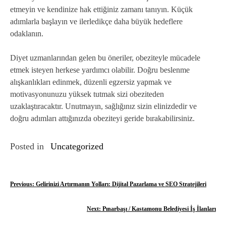
etmeyin ve kendinize hak ettiğiniz zamanı tanıyın. Küçük
adımlarla başlayın ve ilerledikçe daha büyük hedeflere
odaklanın.
Diyet uzmanlarından gelen bu öneriler, obeziteyle mücadele
etmek isteyen herkese yardımcı olabilir. Doğru beslenme
alışkanlıkları edinmek, düzenli egzersiz yapmak ve
motivasyonunuzu yüksek tutmak sizi obeziteden
uzaklaştıracaktır. Unutmayın, sağlığınız sizin elinizdedir ve
doğru adımları attığınızda obeziteyi geride bırakabilirsiniz.
Posted in
Uncategorized
Y
Previous:
Gelirinizi Artırmanın Yolları: Dijital Pazarlama ve SEO Stratejileri
a
Next:
Pınarbaşı / Kastamonu Belediyesi İş İlanları
z