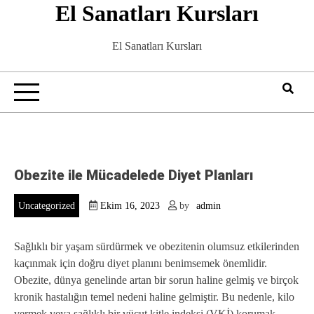
El Sanatları Kursları
Skip
to
content
El Sanatları Kursları
Obezite ile Mücadelede Diyet Planları
Uncategorized
Ekim 16, 2023
by
admin
Sağlıklı bir yaşam sürdürmek ve obezitenin olumsuz etkilerinden
kaçınmak için doğru diyet planını benimsemek önemlidir.
Obezite, dünya genelinde artan bir sorun haline gelmiş ve birçok
kronik hastalığın temel nedeni haline gelmiştir. Bu nedenle, kilo
vermek veya sağlıklı bir vücut kitle indeksi (VKİ) korumak