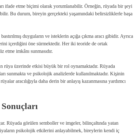
ları ifade etme biçimi olarak yorumlanabilir. Örneğin, rüyada bir şeyi
bilir. Bu durum, bireyin gerçekteki yaşamındaki belirsizliklerle başa
bastırılmış duyguların ve isteklerin açığa çıkma aracı gibidir. Ayrıca
erini içerdiğini öne sürmektedir. Her iki teoride de ortak
liz etme imkânı sunmasıdır.
un rüya üzerinde etkisi büyük bir rol oynamaktadır. Rüyada
arı sunmakta ve psikolojik analizlerde kullanılmaktadır. Kişinin
, rüyalar aracılığıyla daha derin bir anlayış kazanmasına yardımcı
e Sonuçları
açar. Rüyada görülen semboller ve imgeler, bilinçaltında yatan
yaların psikolojik etkilerini anlayabilmek, bireylerin kendi iç