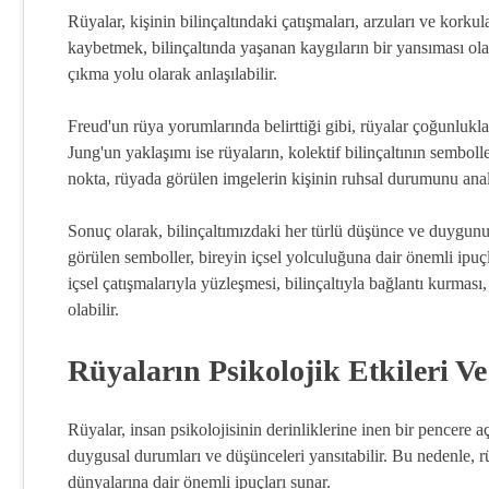
Rüyalar, kişinin bilinçaltındaki çatışmaları, arzuları ve korku
kaybetmek, bilinçaltında yaşanan kaygıların bir yansıması ola
çıkma yolu olarak anlaşılabilir.
Freud'un rüya yorumlarında belirttiği gibi, rüyalar çoğunlukla 
Jung'un yaklaşımı ise rüyaların, kolektif bilinçaltının semboll
nokta, rüyada görülen imgelerin kişinin ruhsal durumunu ana
Sonuç olarak, bilinçaltımızdaki her türlü düşünce ve duygun
görülen semboller, bireyin içsel yolculuğuna dair önemli ipuçl
içsel çatışmalarıyla yüzleşmesi, bilinçaltıyla bağlantı kurması
olabilir.
Rüyaların Psikolojik Etkileri V
Rüyalar, insan psikolojisinin derinliklerine inen bir pencere 
duygusal durumları ve düşünceleri yansıtabilir. Bu nedenle, rü
dünyalarına dair önemli ipuçları sunar.