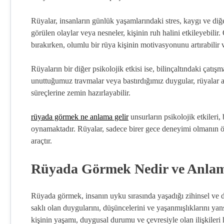
Rüyalar, insanların günlük yaşamlarındaki stres, kaygı ve diğer
görülen olaylar veya nesneler, kişinin ruh halini etkileyebili
bırakırken, olumlu bir rüya kişinin motivasyonunu artırabilir 
Rüyaların bir diğer psikolojik etkisi ise, bilinçaltındaki çat
unuttuğumuz travmalar veya bastırdığımız duygular, rüyalar ara
süreçlerine zemin hazırlayabilir.
rüyada görmek ne anlama gelir
unsurların psikolojik etkileri, 
oynamaktadır. Rüyalar, sadece birer gece deneyimi olmanın öte
araçtır.
Rüyada Görmek Nedir ve Anlaml
Rüyada görmek, insanın uyku sırasında yaşadığı zihinsel ve du
saklı olan duygularını, düşüncelerini ve yaşanmışlıklarını yan
kişinin yaşamı, duygusal durumu ve çevresiyle olan ilişkileri 