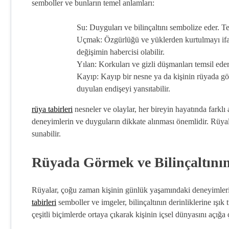
semboller ve bunların temel anlamları:
Su: Duyguları ve bilinçaltını sembolize eder. T
Uçmak: Özgürlüğü ve yüklerden kurtulmayı ifa
değişimin habercisi olabilir.
Yılan: Korkuları ve gizli düşmanları temsil ede
Kayıp: Kayıp bir nesne ya da kişinin rüyada gö
duyulan endişeyi yansıtabilir.
rüya tabirleri
nesneler ve olaylar, her bireyin hayatında farkl
deneyimlerin ve duyguların dikkate alınması önemlidir. Rüyal
sunabilir.
Rüyada Görmek ve Bilinçaltını
Rüyalar, çoğu zaman kişinin günlük yaşamındaki deneyimlerin
tabirleri
semboller ve imgeler, bilinçaltının derinliklerine ışık t
çeşitli biçimlerde ortaya çıkarak kişinin içsel dünyasını açığa ç