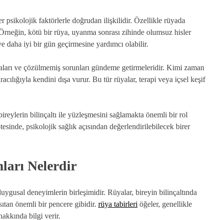
 psikolojik faktörlerle doğrudan ilişkilidir. Özellikle rüyada
r. Örneğin, kötü bir rüya, uyanma sonrası zihinde olumsuz hisler
ve daha iyi bir gün geçirmesine yardımcı olabilir.
ışmaları ve çözülmemiş sorunları gündeme getirmeleridir. Kimi zaman
cılığıyla kendini dışa vurur. Bu tür rüyalar, terapi veya içsel keşif
bireylerin bilinçaltı ile yüzleşmesini sağlamakta önemli bir rol
sinde, psikolojik sağlık açısından değerlendirilebilecek birer
arı Nelerdir
ygusal deneyimlerin birleşimidir. Rüyalar, bireyin bilinçaltında
sıtan önemli bir pencere gibidir.
rüya tabirleri
öğeler, genellikle
hakkında bilgi verir.