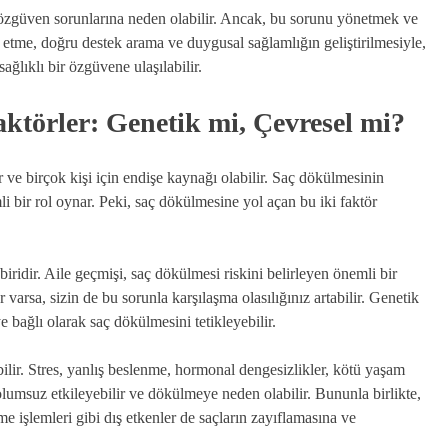
ve özgüven sorunlarına neden olabilir. Ancak, bu sorunu yönetmek ve
etme, doğru destek arama ve duygusal sağlamlığın geliştirilmesiyle,
sağlıklı bir özgüvene ulaşılabilir.
törler: Genetik mi, Çevresel mi?
 ve birçok kişi için endişe kaynağı olabilir. Saç dökülmesinin
li bir rol oynar. Peki, saç dökülmesine yol açan bu iki faktör
ridir. Aile geçmişi, saç dökülmesi riskini belirleyen önemli bir
varsa, sizin de bu sorunla karşılaşma olasılığınız artabilir. Genetik
e bağlı olarak saç dökülmesini tetikleyebilir.
bilir. Stres, yanlış beslenme, hormonal dengesizlikler, kötü yaşam
nı olumsuz etkileyebilir ve dökülmeye neden olabilir. Bununla birlikte,
me işlemleri gibi dış etkenler de saçların zayıflamasına ve