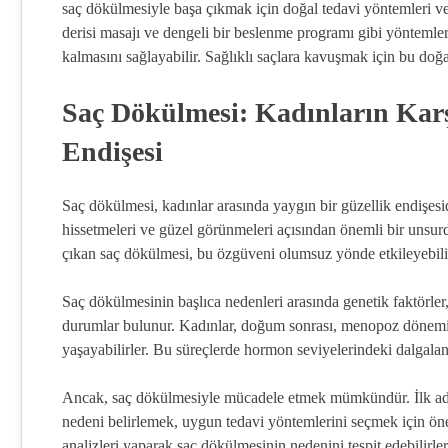
saç dökülmesiyle başa çıkmak için doğal tedavi yöntemleri ve u
derisi masajı ve dengeli bir beslenme programı gibi yöntemle
kalmasını sağlayabilir. Sağlıklı saçlara kavuşmak için bu doğ
Saç Dökülmesi: Kadınların Karş
Endişesi
Saç dökülmesi, kadınlar arasında yaygın bir güzellik endişesidi
hissetmeleri ve güzel görünmeleri açısından önemli bir unsurd
çıkan saç dökülmesi, bu özgüveni olumsuz yönde etkileyebili
Saç dökülmesinin başlıca nedenleri arasında genetik faktörler,
durumlar bulunur. Kadınlar, doğum sonrası, menopoz dönemi
yaşayabilirler. Bu süreçlerde hormon seviyelerindeki dalgalanm
Ancak, saç dökülmesiyle mücadele etmek mümkündür. İlk adım
nedeni belirlemek, uygun tedavi yöntemlerini seçmek için önem
analizleri yaparak saç dökülmesinin nedenini tespit edebilirler