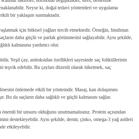
alıtsal faktörler, hormonal değişiklikler, stres, beslenme
kaynaklanabilir. Neyse ki, doğal tedavi yöntemleri ve uygulama
etkili bir yaklaşım sunmaktadır.
aşlatmak için bitkisel yağları tercih etmektedir. Örneğin, hindistan
saçların daha güçlü ve parlak görünmesini sağlayabilir. Aynı şekilde,
ağlıklı kalmasına yardımcı olur.
lir. Yeşil çay, antioksidan özellikleri sayesinde saç foliküllerinin
 teşvik edebilir. Bu çayları düzenli olarak tüketmek, saç
lmesini önlemede etkili bir yöntemdir. Masaj, kan dolaşımını
ır. Bu da saçların daha sağlıklı ve güçlü kalmasını sağlar.
n önemli bir unsuru olduğunu unutmamalısınız. Protein açısından
imini destekleyebilir. Aynı şekilde, demir, çinko, omega-3 yağ asitleri
de etkileyebilir.