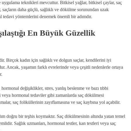
ygulama teknikleri mevcuttur. Bitkisel yağlar, bitkisel çaylar, saç
r, saçların daha güçlü, sağlıklı ve dökülme sorunundan uzak
al tedavi yöntemlerini denemek önemli bir adımdır.
ılaştığı En Büyük Güzellik
r. Birçok kadın için sağlıklı ve dolgun saçlar, kendilerini iyi
ur. Ancak, yaşamın farklı evrelerinde veya çeşitli nedenlerle ortaya
r.
 hormonal değişiklikler, stres, yanlış beslenme ve bazı tıbbi
 veya hormonal tedaviler gibi zamanlarda saç dökülmesi
alar, saç foliküllerinin zayıflamasına ve saç kaybına yol açabilir.
 doğru bir teşhis koymaktır. Saç dökülmesinin altında yatan temel
lidir. Sağlık uzmanları, hormonal testler, kan testleri veya saç
.