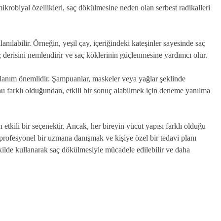
mikrobiyal özellikleri, saç dökülmesine neden olan serbest radikalleri
anılabilir. Örneğin, yeşil çay, içeriğindeki kateşinler sayesinde saç
aç derisini nemlendirir ve saç köklerinin güçlenmesine yardımcı olur.
llanım önemlidir. Şampuanlar, maskeler veya yağlar şeklinde
runu farklı olduğundan, etkili bir sonuç alabilmek için deneme yanılma
tkili bir seçenektir. Ancak, her bireyin vücut yapısı farklı olduğu
 profesyonel bir uzmana danışmak ve kişiye özel bir tedavi planı
kilde kullanarak saç dökülmesiyle mücadele edilebilir ve daha