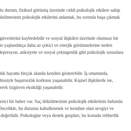
u durum, fiziksel görünüş üzerinde ciddi psikolojik etkilere sahip
dökülmesinin psikolojik etkilerini anlamak, bu sorunla başa çıkmak
venlerini kaybedebilir ve sosyal ilişkileri üzerinde olumsuz bir
nin yaşlandıkça daha az çekici ve enerjik görünmelerine neden
epresyon, anksiyete ve sosyal çekingenlik gibi psikolojik sorunlara
ük hayatta birçok alanda kendini gösterebilir. İş ortamında,
ssiyle başarısızlık korkusu yaşanabilir. Kişisel ilişkilerde ise,
rek özgüven eksikliği yaşanabilir.
ici bir haber var. Saç dökülmesinin psikolojik etkilerinin farkında
ncelikle, bu durumu kabullenmek ve kendine olan sevgiyi ve
değerlidir. Psikologlar veya destek grupları, bu konuda rehberlik