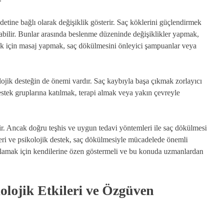
etine bağlı olarak değişiklik gösterir. Saç köklerini güçlendirmek
labilir. Bunlar arasında beslenme düzeninde değişiklikler yapmak,
mak için masaj yapmak, saç dökülmesini önleyici şampuanlar veya
lojik desteğin de önemi vardır. Saç kaybıyla başa çıkmak zorlayıcı
Destek gruplarına katılmak, terapi almak veya yakın çevreyle
ir. Ancak doğru teşhis ve uygun tedavi yöntemleri ile saç dökülmesi
mleri ve psikolojik destek, saç dökülmesiyle mücadelede önemli
sağlamak için kendilerine özen göstermeli ve bu konuda uzmanlardan
olojik Etkileri ve Özgüven