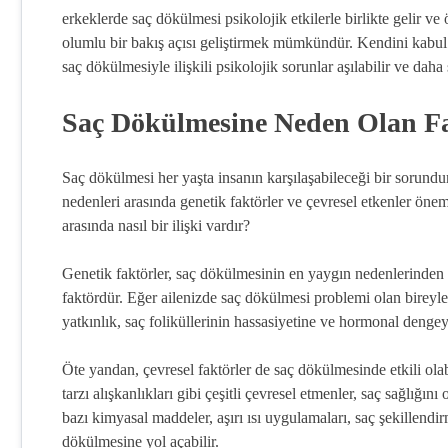
erkeklerde saç dökülmesi psikolojik etkilerle birlikte gelir 
olumlu bir bakış açısı geliştirmek mümkündür. Kendini kabul 
saç dökülmesiyle ilişkili psikolojik sorunlar aşılabilir ve daha 
Saç Dökülmesine Neden Olan Fak
Saç dökülmesi her yaşta insanın karşılaşabileceği bir sorundur
nedenleri arasında genetik faktörler ve çevresel etkenler önem
arasında nasıl bir ilişki vardır?
Genetik faktörler, saç dökülmesinin en yaygın nedenlerinden bi
faktördür. Eğer ailenizde saç dökülmesi problemi olan bireyler 
yatkınlık, saç foliküllerinin hassasiyetine ve hormonal dengey
Öte yandan, çevresel faktörler de saç dökülmesinde etkili ola
tarzı alışkanlıkları gibi çeşitli çevresel etmenler, saç sağlığı
bazı kimyasal maddeler, aşırı ısı uygulamaları, saç şekillendir
dökülmesine yol açabilir.