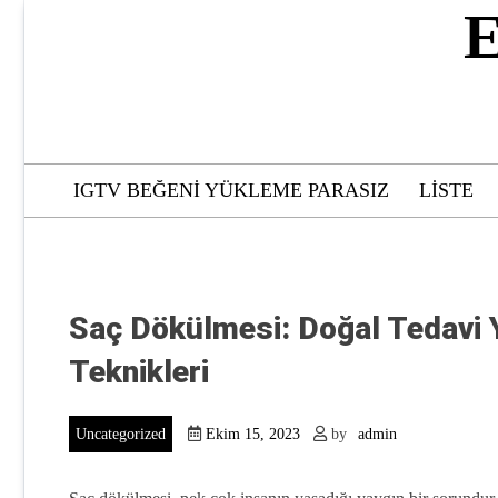
Skip
E
to
content
IGTV BEĞENI YÜKLEME PARASIZ
LISTE
Saç Dökülmesi: Doğal Tedavi 
Teknikleri
Uncategorized
Ekim 15, 2023
by
admin