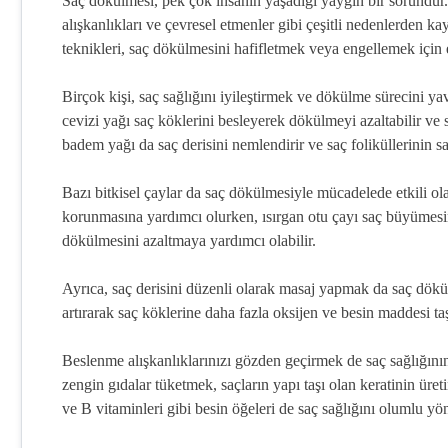
Saç dökülmesi, pek çok insanın yaşadığı yaygın bir sorundur. K
alışkanlıkları ve çevresel etmenler gibi çeşitli nedenlerden 
teknikleri, saç dökülmesini hafifletmek veya engellemek için 
Birçok kişi, saç sağlığını iyileştirmek ve dökülme sürecini yav
cevizi yağı saç köklerini besleyerek dökülmeyi azaltabilir ve 
badem yağı da saç derisini nemlendirir ve saç foliküllerinin s
Bazı bitkisel çaylar da saç dökülmesiyle mücadelede etkili olabi
korunmasına yardımcı olurken, ısırgan otu çayı saç büyümesini
dökülmesini azaltmaya yardımcı olabilir.
Ayrıca, saç derisini düzenli olarak masaj yapmak da saç dökü
artırarak saç köklerine daha fazla oksijen ve besin maddesi taş
Beslenme alışkanlıklarınızı gözden geçirmek de saç sağlığını
zengin gıdalar tüketmek, saçların yapı taşı olan keratinin üret
ve B vitaminleri gibi besin öğeleri de saç sağlığını olumlu yön