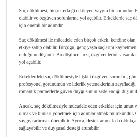
Saç dökülmesi, birçok erkeği etkileyen yaygın bir sorundur. B
olabilir ve özgüven sorunlarına yol açabilir. Erkeklerde saç 
için önemli bir adımdır.
Saç dökülmesi ile mücadele eden birçok erkek, kendine olan gü
etkiye sahip olabilir. Birçoğu, genç yaşta saçlarını kaybetme
olduğunu düşünür. Bu düşünce tarzı, özgüvenlerini sarsarak d
yol açabilir.
Erkeklerdeki saç dökülmesiyle ilişkili özgüven sorunları, günl
profesyonel görünümün ve liderlik yeteneklerinin zayıfladığı hi
romantik partnerlerle güven duygusunun zedelendiği düşünüle
Ancak, saç dökülmesiyle mücadele eden erkekler için umut ver
olmak ve bunları yönetmek için adımlar atmak mümkündür. Ö
saygıyı artırmak önemlidir. Ayrıca, destek aramak da oldukça 
sağlayabilir ve duygusal desteği artırabilir.