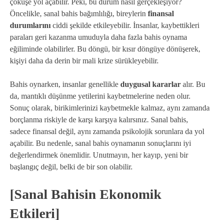
çöküşe yol açabilir. Peki, bu durum nasıl gerçekleşiyor?
Öncelikle, sanal bahis bağımlılığı, bireylerin
finansal
durumlarını
ciddi şekilde etkileyebilir. İnsanlar, kaybettikleri
paraları geri kazanma umuduyla daha fazla bahis oynama
eğiliminde olabilirler. Bu döngü, bir kısır döngüye dönüşerek,
kişiyi daha da derin bir mali krize sürükleyebilir.
Bahis oynarken, insanlar genellikle
duygusal kararlar
alır. Bu
da, mantıklı düşünme yetilerini kaybetmelerine neden olur.
Sonuç olarak, birikimlerinizi kaybetmekle kalmaz, aynı zamanda
borçlanma riskiyle de karşı karşıya kalırsınız. Sanal bahis,
sadece finansal değil, aynı zamanda psikolojik sorunlara da yol
açabilir. Bu nedenle, sanal bahis oynamanın sonuçlarını iyi
değerlendirmek önemlidir. Unutmayın, her kayıp, yeni bir
başlangıç değil, belki de bir son olabilir.
[Sanal Bahisin Ekonomik
Etkileri]