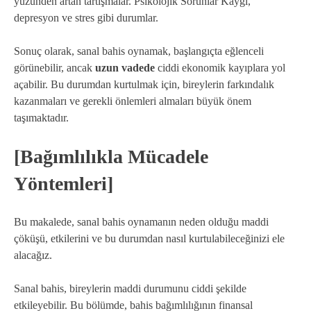
yüzünden artan tartışmalar. Psikolojik Sorunlar Kaygı,
depresyon ve stres gibi durumlar.
Sonuç olarak, sanal bahis oynamak, başlangıçta eğlenceli
görünebilir, ancak
uzun vadede
ciddi ekonomik kayıplara yol
açabilir. Bu durumdan kurtulmak için, bireylerin farkındalık
kazanmaları ve gerekli önlemleri almaları büyük önem
taşımaktadır.
[Bağımlılıkla Mücadele
Yöntemleri]
Bu makalede, sanal bahis oynamanın neden olduğu maddi
çöküşü, etkilerini ve bu durumdan nasıl kurtulabileceğinizi ele
alacağız.
Sanal bahis, bireylerin maddi durumunu ciddi şekilde
etkileyebilir. Bu bölümde, bahis bağımlılığının finansal