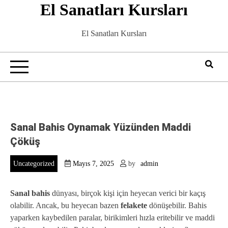
El Sanatları Kursları
Skip
to
content
El Sanatları Kursları
Sanal Bahis Oynamak Yüzünden Maddi
Çöküş
Uncategorized
Mayıs 7, 2025
by
admin
Sanal bahis
dünyası, birçok kişi için heyecan verici bir kaçış
olabilir. Ancak, bu heyecan bazen
felakete
dönüşebilir. Bahis
yaparken kaybedilen paralar, birikimleri hızla eritebilir ve maddi