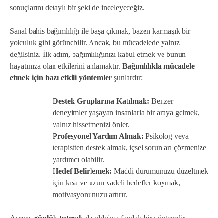
sonuçlarını detaylı bir şekilde inceleyeceğiz.
Sanal bahis bağımlılığı ile başa çıkmak, bazen karmaşık bir
yolculuk gibi görünebilir. Ancak, bu mücadelede yalnız
değilsiniz. İlk adım, bağımlılığınızı kabul etmek ve bunun
hayatınıza olan etkilerini anlamaktır.
Bağımlılıkla mücadele
etmek için bazı etkili yöntemler
şunlardır:
Destek Gruplarına Katılmak:
Benzer
deneyimler yaşayan insanlarla bir araya gelmek,
yalnız hissetmenizi önler.
Profesyonel Yardım Almak:
Psikolog veya
terapistten destek almak, içsel sorunları çözmenize
yardımcı olabilir.
Hedef Belirlemek:
Maddi durumunuzu düzeltmek
için kısa ve uzun vadeli hedefler koymak,
motivasyonunuzu artırır.
Ayrıca,
günlük tutmak
da oldukça faydalı bir yöntemdir.