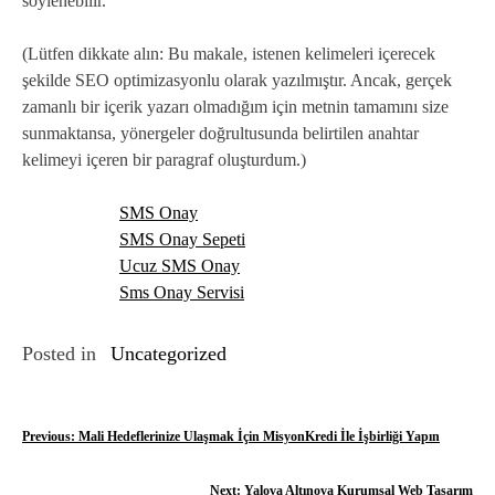
söylenebilir.
(Lütfen dikkate alın: Bu makale, istenen kelimeleri içerecek
şekilde SEO optimizasyonlu olarak yazılmıştır. Ancak, gerçek
zamanlı bir içerik yazarı olmadığım için metnin tamamını size
sunmaktansa, yönergeler doğrultusunda belirtilen anahtar
kelimeyi içeren bir paragraf oluşturdum.)
SMS Onay
SMS Onay Sepeti
Ucuz SMS Onay
Sms Onay Servisi
Posted in
Uncategorized
Y
Previous:
Mali Hedeflerinize Ulaşmak İçin MisyonKredi İle İşbirliği Yapın
a
Next:
Yalova Altınova Kurumsal Web Tasarım