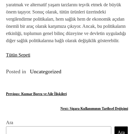
yaratmak ve alternatif yaşam tarzlarını teşvik etmek de büyük
önem taşıyor. Sonuç olarak, tütün ürünleri üzerindeki
vergilendirme politikaları, hem sağlık hem de ekonomik açıdan
önemli bir araç olarak karşımıza çıkıyor. Ancak, bu politikaların
etkinliği, toplumun genel bilinç düzeyine ve devletin uyguladığı
diğer sağlık politikalarına bağlı olarak değişiklik gösterebilir.
Tütün Sepeti
Posted in
Uncategorized
Y
Previous:
Kumar Borcu ve Aile İlişkileri
a
Next:
Sigara Kullanımının Tarihsel Değişimi
z
Ara
ı
Ara