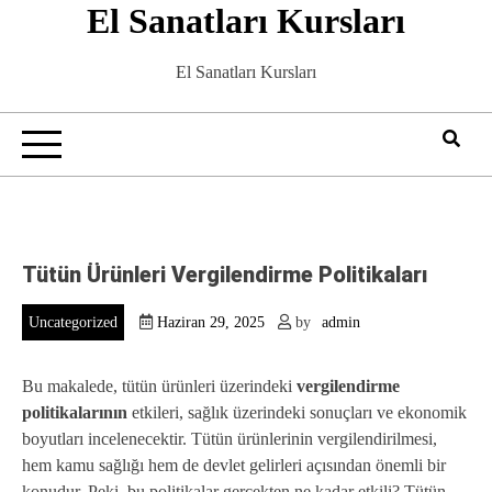
El Sanatları Kursları
Skip
to
content
El Sanatları Kursları
Tütün Ürünleri Vergilendirme Politikaları
Uncategorized
Haziran 29, 2025
by
admin
Bu makalede, tütün ürünleri üzerindeki
vergilendirme
politikalarının
etkileri, sağlık üzerindeki sonuçları ve ekonomik
boyutları incelenecektir. Tütün ürünlerinin vergilendirilmesi,
hem kamu sağlığı hem de devlet gelirleri açısından önemli bir
konudur. Peki, bu politikalar gerçekten ne kadar etkili? Tütün