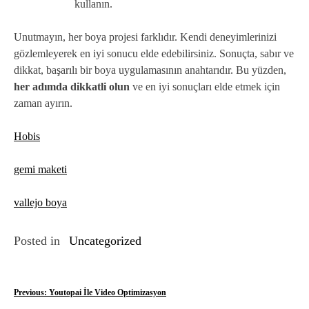
kullanın.
Unutmayın, her boya projesi farklıdır. Kendi deneyimlerinizi
gözlemleyerek en iyi sonucu elde edebilirsiniz. Sonuçta, sabır ve
dikkat, başarılı bir boya uygulamasının anahtarıdır. Bu yüzden,
her adımda dikkatli olun
ve en iyi sonuçları elde etmek için
zaman ayırın.
Hobis
gemi maketi
vallejo boya
Posted in
Uncategorized
Y
Previous:
Youtopai İle Video Optimizasyon