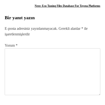
a
Next:
Ecu Tuning Files Database For Toyota Platforms
z
Bir yanıt yazın
ı
g
E-posta adresiniz yayınlanmayacak.
Gerekli alanlar
*
ile
işaretlenmişlerdir
e
z
Yorum
*
i
n
m
e
s
i