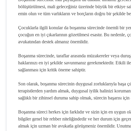
bölüştürülmesi, mali geleceğiniz üzerinde büyük bir etkiye sa
emin olun ve tüm varlıkların ve borçların doğru bir şekilde be
Çocuklarla ilgili konular da boşanma sürecinde önemli bir yer
çocuğun en iyi çıkarlarının gözetilmesi esastır. Bu nedenle, 
avukatından destek almanız önemlidir.
Boşanma sürecinde, taraflar arasında müzakereler veya duruşm
haklarınızı en iyi şekilde savunmanız gerekmektedir. Etkili ile
sağlanması için kritik öneme sahiptir.
Son olarak, boşanma sürecinin duygusal zorluklarıyla başa ç
terapistlerden yardım almak, duygusal iyilik halinizi koruman
sağlıklı bir zihinsel duruma sahip olmak, sürecin başarısı için
Boşanma süreci herkes için farklıdır ve sizin için en uygun ol
bilgiler genel bir rehber niteliğindedir ve her durum için geçer
almak için uzman bir avukatla görüşmeniz önemlidir. Unutmay