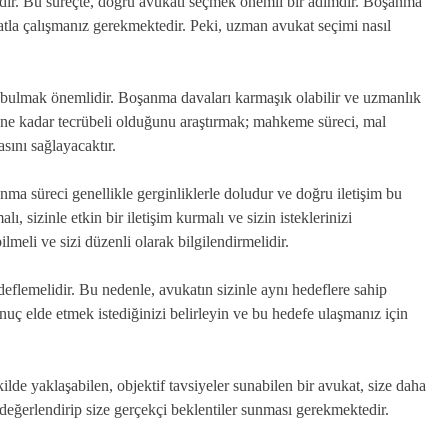
mdir. Bu süreçte, doğru avukatı seçmek önemli bir adımdır. Boşanma
atla çalışmanız gerekmektedir. Peki, uzman avukat seçimi nasıl
bulmak önemlidir. Boşanma davaları karmaşık olabilir ve uzmanlık
 ne kadar tecrübeli olduğunu araştırmak; mahkeme süreci, mal
sını sağlayacaktır.
nma süreci genellikle gerginliklerle doludur ve doğru iletişim bu
alı, sizinle etkin bir iletişim kurmalı ve sizin isteklerinizi
lmeli ve sizi düzenli olarak bilgilendirmelidir.
eflemelidir. Bu nedenle, avukatın sizinle aynı hedeflere sahip
uç elde etmek istediğinizi belirleyin ve bu hedefe ulaşmanız için
ilde yaklaşabilen, objektif tavsiyeler sunabilen bir avukat, size daha
de değerlendirip size gerçekçi beklentiler sunması gerekmektedir.