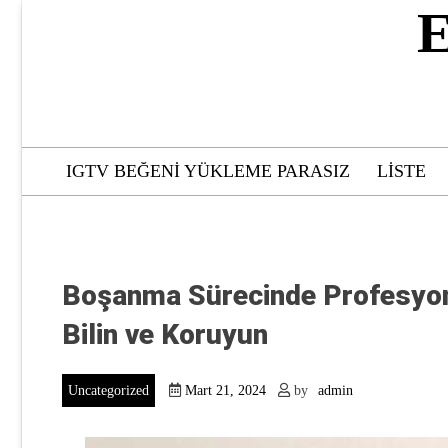
Skip
E
to
content
IGTV BEĞENI YÜKLEME PARASIZ
LISTE
Boşanma Sürecinde Profesyone
Bilin ve Koruyun
Uncategorized
Mart 21, 2024
by
admin