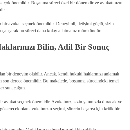
mesi çok önemlidir. Boşanma süreci özel bir dönemdir ve avukatınızın
dir.
bir avukat seçmek önemlidir. Deneyimli, iletişimi güçlü, sizin
atla çalışarak bu süreci daha kolay atlatmanız mümkündür.
larınızı Bilin, Adil Bir Sonuç
lan bir deneyim olabilir. Ancak, kendi hukuki haklarınızı anlamak
dan son derece önemlidir. Bu makalede, boşanma sürecindeki temel
hber sunacağım.
ir avukat seçmek önemlidir. Avukatınız, sizin yanınızda duracak ve
österecek olan avukatınızın seçimi, sürecin başarısı için kritik bir
ir konudur. Varlıkların ve borçların adil bir şekilde