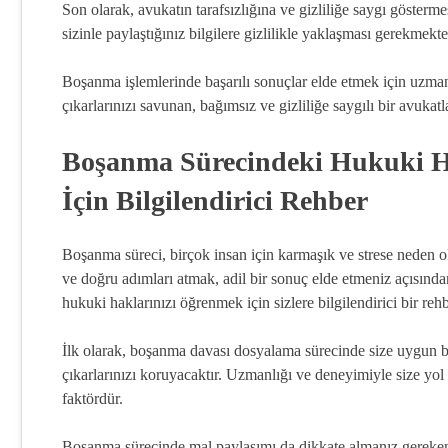
Son olarak, avukatın tarafsızlığına ve gizliliğe saygı göster
sizinle paylaştığınız bilgilere gizlilikle yaklaşması gerekmekte
Boşanma işlemlerinde başarılı sonuçlar elde etmek için uzman 
çıkarlarınızı savunan, bağımsız ve gizliliğe saygılı bir avuk
Boşanma Sürecindeki Hukuki Hak
İçin Bilgilendirici Rehber
Boşanma süreci, birçok insan için karmaşık ve strese neden o
ve doğru adımları atmak, adil bir sonuç elde etmeniz açısın
hukuki haklarınızı öğrenmek için sizlere bilgilendirici bir re
İlk olarak, boşanma davası dosyalama sürecinde size uygun b
çıkarlarınızı koruyacaktır. Uzmanlığı ve deneyimiyle size yol g
faktördür.
Boşanma sürecinde mal paylaşımı da dikkate almanız gereken b