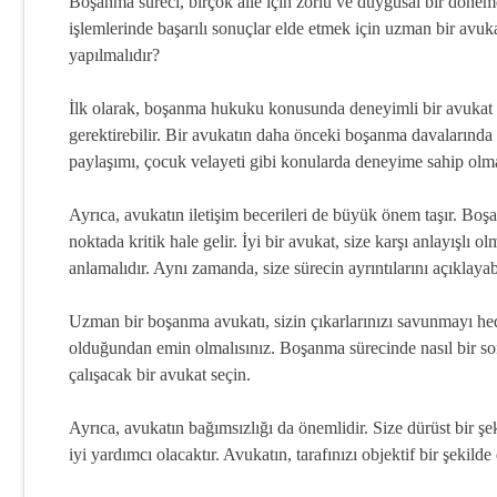
Boşanma süreci, birçok aile için zorlu ve duygusal bir döne
işlemlerinde başarılı sonuçlar elde etmek için uzman bir avuk
yapılmalıdır?
İlk olarak, boşanma hukuku konusunda deneyimli bir avukat 
gerektirebilir. Bir avukatın daha önceki boşanma davalarında
paylaşımı, çocuk velayeti gibi konularda deneyime sahip olma
Ayrıca, avukatın iletişim becerileri de büyük önem taşır. Boşa
noktada kritik hale gelir. İyi bir avukat, size karşı anlayışlı olm
anlamalıdır. Aynı zamanda, size sürecin ayrıntılarını açıklayabi
Uzman bir boşanma avukatı, sizin çıkarlarınızı savunmayı hed
olduğundan emin olmalısınız. Boşanma sürecinde nasıl bir son
çalışacak bir avukat seçin.
Ayrıca, avukatın bağımsızlığı da önemlidir. Size dürüst bir şek
iyi yardımcı olacaktır. Avukatın, tarafınızı objektif bir şekil