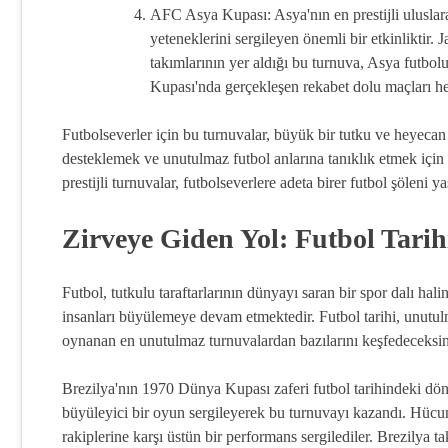
AFC Asya Kupası: Asya'nın en prestijli uluslar
yeteneklerini sergileyen önemli bir etkinliktir.
takımlarının yer aldığı bu turnuva, Asya futbol
Kupası'nda gerçekleşen rekabet dolu maçları he
Futbolseverler için bu turnuvalar, büyük bir tutku ve heyecan
desteklemek ve unutulmaz futbol anlarına tanıklık etmek için 
prestijli turnuvalar, futbolseverlere adeta birer futbol şöleni 
Zirveye Giden Yol: Futbol Tar
Futbol, tutkulu taraftarlarının dünyayı saran bir spor dalı ha
insanları büyülemeye devam etmektedir. Futbol tarihi, unutu
oynanan en unutulmaz turnuvalardan bazılarını keşfedeceksin
Brezilya'nın 1970 Dünya Kupası zaferi futbol tarihindeki dön
büyüleyici bir oyun sergileyerek bu turnuvayı kazandı. Hücum
rakiplerine karşı üstün bir performans sergilediler. Brezilya