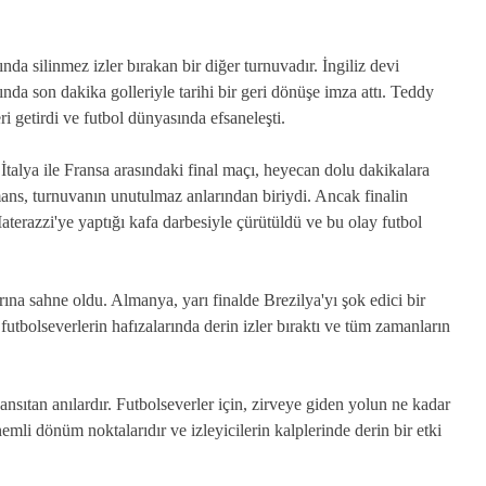
da silinmez izler bırakan bir diğer turnuvadır. İngiliz devi
da son dakika golleriyle tarihi bir geri dönüşe imza attı. Teddy
i getirdi ve futbol dünyasında efsaneleşti.
alya ile Fransa arasındaki final maçı, heyecan dolu dakikalara
ans, turnuvanın unutulmaz anlarından biriydi. Ancak finalin
terazzi'ye yaptığı kafa darbesiyle çürütüldü ve bu olay futbol
na sahne oldu. Almanya, yarı finalde Brezilya'yı şok edici bir
futbolseverlerin hafızalarında derin izler bıraktı ve tüm zamanların
sıtan anılardır. Futbolseverler için, zirveye giden yolun ne kadar
emli dönüm noktalarıdır ve izleyicilerin kalplerinde derin bir etki