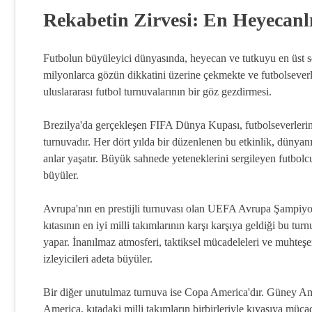
Rekabetin Zirvesi: En Heyecanlı
Futbolun büyüleyici dünyasında, heyecan ve tutkuyu en üst se
milyonlarca gözün dikkatini üzerine çekmekte ve futbolseverle
uluslararası futbol turnuvalarının bir göz gezdirmesi.
Brezilya'da gerçekleşen FIFA Dünya Kupası, futbolseverlerin k
turnuvadır. Her dört yılda bir düzenlenen bu etkinlik, dünyanın
anlar yaşatır. Büyük sahnede yeteneklerini sergileyen futbolcul
büyüler.
Avrupa'nın en prestijli turnuvası olan UEFA Avrupa Şampiyona
kıtasının en iyi milli takımlarının karşı karşıya geldiği bu t
yapar. İnanılmaz atmosferi, taktiksel mücadeleleri ve muht
izleyicileri adeta büyüler.
Bir diğer unutulmaz turnuva ise Copa America'dır. Güney Ame
America, kıtadaki milli takımların birbirleriyle kıyasıya mücade