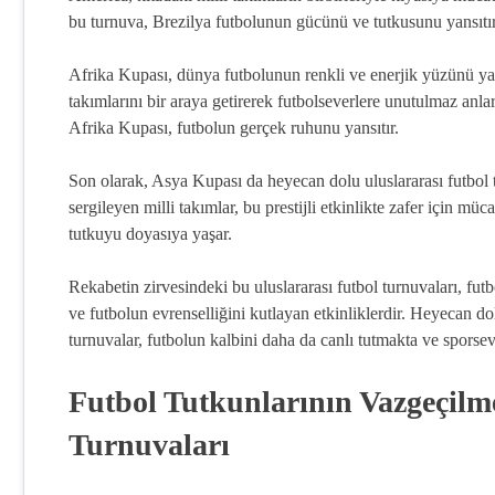
bu turnuva, Brezilya futbolunun gücünü ve tutkusunu yansıtır
Afrika Kupası, dünya futbolunun renkli ve enerjik yüzünü yansı
takımlarını bir araya getirerek futbolseverlere unutulmaz anlar 
Afrika Kupası, futbolun gerçek ruhunu yansıtır.
Son olarak, Asya Kupası da heyecan dolu uluslararası futbol t
sergileyen milli takımlar, bu prestijli etkinlikte zafer için m
tutkuyu doyasıya yaşar.
Rekabetin zirvesindeki bu uluslararası futbol turnuvaları, fut
ve futbolun evrenselliğini kutlayan etkinliklerdir. Heyecan dol
turnuvalar, futbolun kalbini daha da canlı tutmakta ve sporse
Futbol Tutkunlarının Vazgeçilm
Turnuvaları