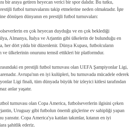
 bir araya getiren heyecan verici bir spor dalıdır. Bu tutku,
stijli futbol turnuvalarını takip etmelerine neden olmaktadır. İşte
nine dönüşen dünyanın en prestijli futbol turnuvaları:
lseverlerin en çok heyecan duyduğu ve en çok beklediği
zilya, Almanya, İtalya ve Arjantin gibi ülkelerin de bulunduğu en
a, her dört yılda bir düzenlenir. Dünya Kupası, futbolcuların
ı ve ülkelerinin onurunu temsil ettikleri bir platformdur.
asındaki en prestijli futbol turnuvası olan UEFA Şampiyonlar Ligi,
r arenadır. Avrupa'nın en iyi kulüpleri, bu turnuvada mücadele ederek
onlar Ligi finali, tüm dünyada büyük bir izleyici kitlesi tarafından
maz anlar yaşatır.
ol turnuvası olan Copa America, futbolseverlerin ilgisini çeken
Arjantin, Uruguay gibi futbolun önemli güçlerine ev sahipliği yapan
 yansıtır. Copa America'ya katılan takımlar, kıtanın en iyi
ra şahitlik ederiz.