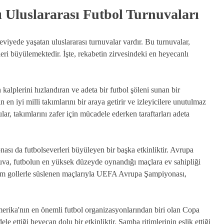
 Uluslararası Futbol Turnuvaları
viyede yaşatan uluslararası turnuvalar vardır. Bu turnuvalar,
ri büyülemektedir. İşte, rekabetin zirvesindeki en heyecanlı
alplerini hızlandıran ve adeta bir futbol şöleni sunan bir
 en iyi milli takımlarını bir araya getirir ve izleyicilere unutulmaz
ar, takımlarını zafer için mücadele ederken taraftarları adeta
sı da futbolseverleri büyüleyen bir başka etkinliktir. Avrupa
urnuva, futbolun en yüksek düzeyde oynandığı maçlara ev sahipliği
eşem gollerle süslenen maçlarıyla UEFA Avrupa Şampiyonası,
rika'nın en önemli futbol organizasyonlarından biri olan Copa
le ettiği heyecan dolu bir etkinliktir. Samba ritimlerinin eşlik ettiği