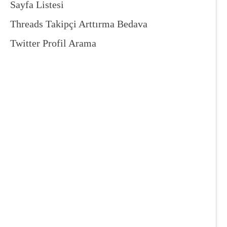
Sayfa Listesi
Threads Takipçi Arttırma Bedava
Twitter Profil Arama