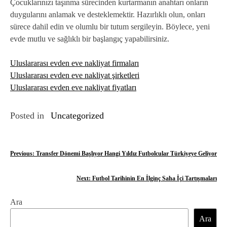
Çocuklarınızı taşınma sürecinden kurtarmanın anahtarı onların
duygularını anlamak ve desteklemektir. Hazırlıklı olun, onları
sürece dahil edin ve olumlu bir tutum sergileyin. Böylece, yeni
evde mutlu ve sağlıklı bir başlangıç yapabilirsiniz.
Uluslararası evden eve nakliyat firmaları
Uluslararası evden eve nakliyat şirketleri
Uluslararası evden eve nakliyat fiyatları
Posted in
Uncategorized
Y
Previous:
Transfer Dönemi Başlıyor Hangi Yıldız Futbolcular Türkiyeye Geliyor
a
Next:
Futbol Tarihinin En İlginç Saha İçi Tartışmaları
z
Ara
ı
Ara