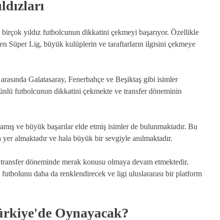
ldızları
irçok yıldız futbolcunun dikkatini çekmeyi başarıyor. Özellikle
elen Süper Lig, büyük kulüplerin ve taraftarların ilgisini çekmeye
r arasında Galatasaray, Fenerbahçe ve Beşiktaş gibi isimler
ünlü futbolcunun dikkatini çekmekte ve transfer döneminin
namış ve büyük başarılar elde etmiş isimler de bulunmaktadır. Bu
a yer almaktadır ve hala büyük bir sevgiyle anılmaktadır.
er transfer döneminde merak konusu olmaya devam etmektedir.
 futbolunu daha da renklendirecek ve ligi uluslararası bir platform
Türkiye'de Oynayacak?