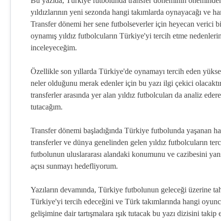
Bu yazıda, Türkiye futbolunda transfer döneminin öneminden
yıldızlarının yeni sezonda hangi takımlarda oynayacağı ve ha
Transfer dönemi her sene futbolseverler için heyecan verici bi
oynamış yıldız futbolcuların Türkiye'yi tercih etme nedenlerin
inceleyeceğim.
Özellikle son yıllarda Türkiye'de oynamayı tercih eden yüksel
neler olduğunu merak edenler için bu yazı ilgi çekici olacaktı
transferler arasında yer alan yıldız futbolcuları da analiz e
tutacağım.
Transfer dönemi başladığında Türkiye futbolunda yaşanan hare
transferler ve dünya genelinden gelen yıldız futbolcuların ter
futbolunun uluslararası alandaki konumunu ve cazibesini yansıt
açısı sunmayı hedefliyorum.
Yazıların devamında, Türkiye futbolunun geleceği üzerine ta
Türkiye'yi tercih edeceğini ve Türk takımlarında hangi oyunc
gelişimine dair tartışmalara ışık tutacak bu yazı dizisini taki