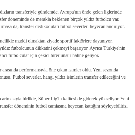
ızların transferiyle gündemde. Avrupa'nın önde gelen liglerinde
nsfer döneminde de merakla beklenen birçok yıldız futbolcu var.
rmasa da, transfer dedikoduları futbol severleri heyecanlandırıyor.
enellikle maddi olmaktan ziyade sportif faktörlere dayanıyor.
ıldız futbolcunun dikkatini çekmeyi başarıyor. Ayrıca Türkiye'nin
ncı futbolcular için çekici birer unsur haline geliyor.
 arasında performansıyla öne çıkan isimler oldu. Yeni sezonda
usu. Futbol severler, hangi yıldız isimlerin transfer edileceğini ve
artmasıyla birlikte, Süper Lig'in kalitesi de giderek yükseliyor. Yeni
ransfer döneminin futbol camiasına heyecan kattığını söyleyebiliriz.