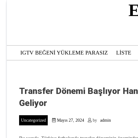
Skip
E
to
content
IGTV BEĞENI YÜKLEME PARASIZ
LISTE
Transfer Dönemi Başlıyor Hang
Geliyor
Uncategorized
Mayıs 27, 2024
by
admin