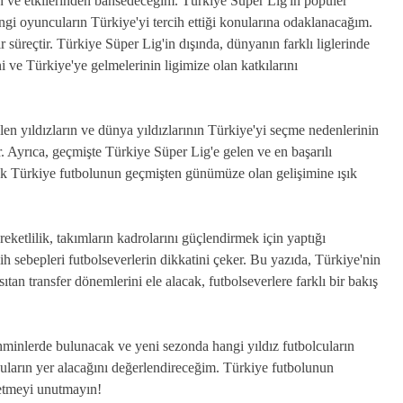
 ve etkilerinden bahsedeceğim. Türkiye Süper Lig'in popüler
ngi oyuncuların Türkiye'yi tercih ettiği konularına odaklanacağım.
r süreçtir. Türkiye Süper Lig'in dışında, dünyanın farklı liglerinde
i ve Türkiye'ye gelmelerinin ligimize olan katkılarını
en yıldızların ve dünya yıldızlarının Türkiye'yi seçme nedenlerinin
r. Ayrıca, geçmişte Türkiye Süper Lig'e gelen ve en başarılı
derek Türkiye futbolunun geçmişten günümüze olan gelişimine ışık
ketlilik, takımların kadrolarını güçlendirmek için yaptığı
cih sebepleri futbolseverlerin dikkatini çeker. Bu yazıda, Türkiye'nin
an transfer dönemlerini ele alacak, futbolseverlere farklı bir bakış
hminlerde bulunacak ve yeni sezonda hangi yıldız futbolcuların
uların yer alacağını değerlendireceğim. Türkiye futbolunun
p etmeyi unutmayın!