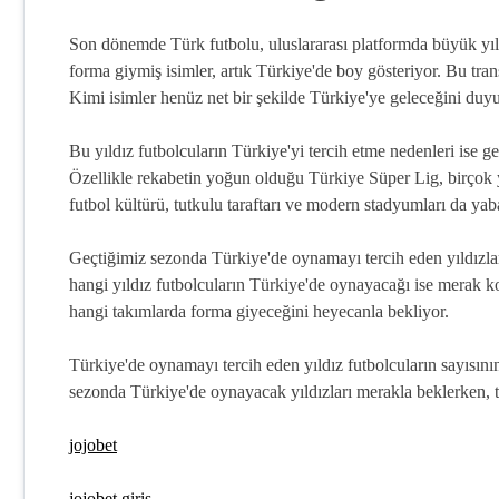
Son dönemde Türk futbolu, uluslararası platformda büyük yıld
forma giymiş isimler, artık Türkiye'de boy gösteriyor. Bu tra
Kimi isimler henüz net bir şekilde Türkiye'ye geleceğini duyu
Bu yıldız futbolcuların Türkiye'yi tercih etme nedenleri ise g
Özellikle rekabetin yoğun olduğu Türkiye Süper Lig, birçok y
futbol kültürü, tutkulu taraftarı ve modern stadyumları da yaba
Geçtiğimiz sezonda Türkiye'de oynamayı tercih eden yıldızlar
hangi yıldız futbolcuların Türkiye'de oynayacağı ise merak kon
hangi takımlarda forma giyeceğini heyecanla bekliyor.
Türkiye'de oynamayı tercih eden yıldız futbolcuların sayısının 
sezonda Türkiye'de oynayacak yıldızları merakla beklerken, t
jojobet
jojobet giriş